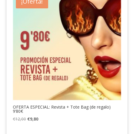
¡Oferta!
OFERTA ESPECIAL: Revista + Tote Bag (de regalo)
9’80€
El
El
€
12,00
€
9,80
precio
precio
original
actual