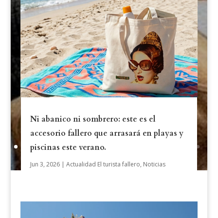
sobre si estas grandes esculturas deben
limitarse a la memoria colectiva o recuperar
su función crítica, comparando su enfoque
con otros ejemplos recientes como Chaplin o
Sorolla.
Leer más
Ni abanico ni sombrero: este es el
accesorio fallero que arrasará en playas y
piscinas este verano.
Jun 3, 2026
|
Actualidad El turista fallero
,
Noticias