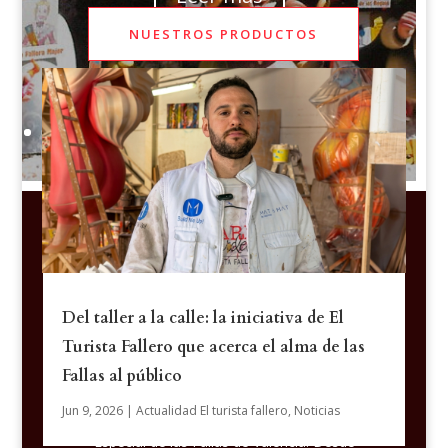
NUESTROS PRODUCTOS
Mario Gual y Na Jordana:
mucho más que un contrato
Del taller a la calle: la iniciativa de El
por
admin
|
29 de junio de 2026
|
Actualidad El
Turista Fallero que acerca el alma de las
turista fallero
,
Noticias
| 0 Comentario
La trayectoria del artista fallero Mario Gual
Fallas al público
junto a la comisión Na Jordana refleja una de
Jun 9, 2026
|
Actualidad El turista fallero
,
Noticias
las colaboraciones más sólidas de la Sección
Especial de las Fallas de Valencia. Desde