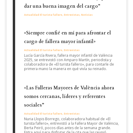
dar una buena imagen del cargo”
Actualidad El turista fallero
,
Entrevistas
,
Noticias
«Siempre confié en mí para afrontar el
cargo de fallera mayor infantil»
Actualidad El turista fallero
,
Entrevistas
Lucía García Rivera, fallera mayor infantil de València
2025, se entrevistó con Amparo Martín, periodista y
colaboradora de «El turista fallero», para contarle de
primera mano la manera en qué vivía su reinado.
«Las Falleras Mayores de València ahora
somos cercanas, líderes y referentes
sociales”
Actualidad El turista fallero
,
Entrevistas
Nuria Llopis Borrego, colaboradora habitual de «El
turista fallero», entrevistó a la Fallera Mayor de València,
Berta Peiró, pocos días antes de la semana grande.
Entra aquí para disfrutar de la cita que las reunió.