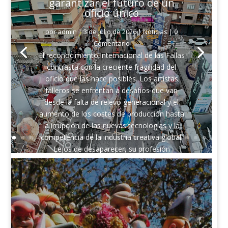
garantizar el futuro de un
oficio único
por
admin
|
3 de julio de 2026
|
Noticias
| 0
Comentario
El reconocimiento internacional de las Fallas
contrasta con la creciente fragilidad del
oficio que las hace posibles. Los artistas
falleros se enfrentan a desafíos que van
desde la falta de relevo generacional y el
aumento de los costes de producción hasta
la irrupción de las nuevas tecnologías y la
competencia de la industria creativa global.
Lejos de desaparecer, su profesión
evoluciona hacia un perfil que combina
artesanía, diseño, gestión, innovación y
conocimiento digital. Sin embargo, la
supervivencia del sector dependerá de su
capacidad para integrar tradición y
tecnología, diversificar su actividad y adaptar