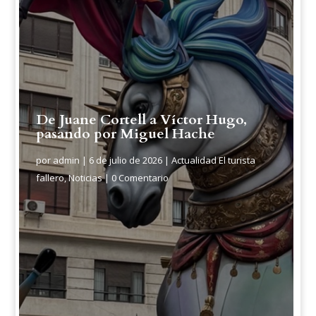
De Juane Cortell a Víctor Hugo,
pasando por Miguel Hache
por
admin
|
6 de julio de 2026
|
Actualidad El turista
fallero
,
Noticias
| 0 Comentario