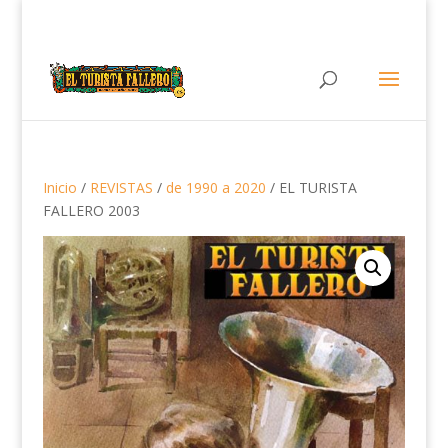
Inicio
/
REVISTAS
/
de 1990 a 2020
/ EL TURISTA
FALLERO 2003